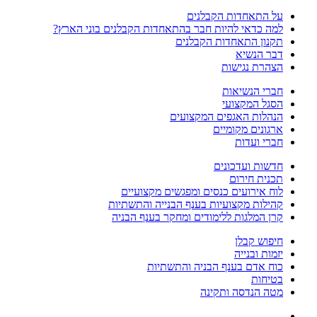
על התאחדות הקבלנים
למה כדאי להיות חבר בהתאחדות הקבלנים בוני הארץ?
תקנון התאחדות הקבלנים
דבר הנשיא
הצהרת נגישות
חברי הנשיאות
הסגל המקצועי
הנהלות האגפים המקצועים
ארגונים מקומיים
חברי ועדות
חדשות ועדכונים
תכנית חירום
לוח אירועים כנסים ומפגשים מקצועיים
קהילות מקצועיות בענף הבנייה והתשתיות
קרן המלגות ללימודים ומחקר בענף הבניה
חיפוש קבלן
יזמות ובנייה
כוח אדם בענף הבניה והתשתיות
בטיחות
מטה הנדסה ותקינה