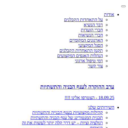
אודות
על התאחדות הקבלנים
דבר הנשיא
חברי הועדות
חברי הנשיאות
הארגונים המקומיים
הסגל המקצועי
תקנון התאחדות הקבלנים
הנהלות האגפים המקצועים
דמי טיפול ארגוני
צור קשר
ערב ההוקרה לענף הבניה והתשתיות
18.09.25 - הצטרפו אלינו !!!!
השירותים שלנו
קהילות מקצועיות בענף הבנייה והתשתיות
תכנית המנטורינג של ענף הבניה והתשתיות
רגולציה וציות – יש דרך קלה יותר לעשות את זה
בנארית