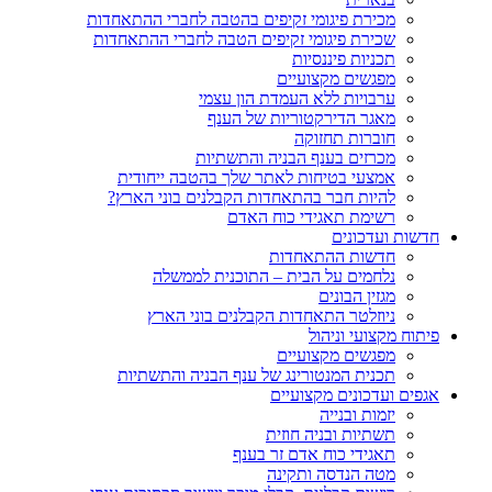
מכירת פיגומי זקיפים בהטבה לחברי ההתאחדות
שכירת פיגומי זקיפים הטבה לחברי ההתאחדות
תכניות פיננסיות
מפגשים מקצועיים
ערבויות ללא העמדת הון עצמי
מאגר הדירקטוריות של הענף
חוברות תחזוקה
מכרזים בענף הבניה והתשתיות
אמצעי בטיחות לאתר שלך בהטבה ייחודית
להיות חבר בהתאחדות הקבלנים בוני הארץ?
רשימת תאגידי כוח האדם
חדשות ועדכונים
חדשות ההתאחדות
נלחמים על הבית – התוכנית לממשלה
מגזין הבונים
ניוזלטר התאחדות הקבלנים בוני הארץ
פיתוח מקצועי וניהול
מפגשים מקצועיים
תכנית המנטורינג של ענף הבניה והתשתיות
אגפים ועדכונים מקצועיים
יזמות ובנייה
תשתיות ובניה חוזית
תאגידי כוח אדם זר בענף
מטה הנדסה ותקינה