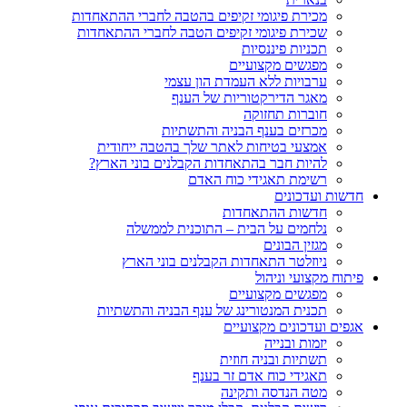
מכירת פיגומי זקיפים בהטבה לחברי ההתאחדות
שכירת פיגומי זקיפים הטבה לחברי ההתאחדות
תכניות פיננסיות
מפגשים מקצועיים
ערבויות ללא העמדת הון עצמי
מאגר הדירקטוריות של הענף
חוברות תחזוקה
מכרזים בענף הבניה והתשתיות
אמצעי בטיחות לאתר שלך בהטבה ייחודית
להיות חבר בהתאחדות הקבלנים בוני הארץ?
רשימת תאגידי כוח האדם
חדשות ועדכונים
חדשות ההתאחדות
נלחמים על הבית – התוכנית לממשלה
מגזין הבונים
ניוזלטר התאחדות הקבלנים בוני הארץ
פיתוח מקצועי וניהול
מפגשים מקצועיים
תכנית המנטורינג של ענף הבניה והתשתיות
אגפים ועדכונים מקצועיים
יזמות ובנייה
תשתיות ובניה חוזית
תאגידי כוח אדם זר בענף
מטה הנדסה ותקינה