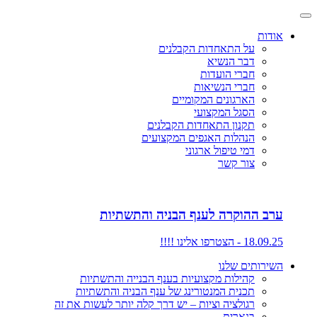
אודות
על התאחדות הקבלנים
דבר הנשיא
חברי הועדות
חברי הנשיאות
הארגונים המקומיים
הסגל המקצועי
תקנון התאחדות הקבלנים
הנהלות האגפים המקצועים
דמי טיפול ארגוני
צור קשר
ערב ההוקרה לענף הבניה והתשתיות
18.09.25 - הצטרפו אלינו !!!!
השירותים שלנו
קהילות מקצועיות בענף הבנייה והתשתיות
תכנית המנטורינג של ענף הבניה והתשתיות
רגולציה וציות – יש דרך קלה יותר לעשות את זה
בנארית