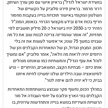
בוועידת ישראל לנדל"ן בראיון אישי עם סגן עורך העיתון,
דרור מרמור. בראיון פירט סלוביק על הקשיים של
השלטון המקומי באישור תוכניות בנייה בעקבות מחסור
חריף בכוח אדם ובידע מקצועי הכרחי. בנאומו, המנכ"ל
הזהיר כי ב-2050 יהיו בישראל כ-20 מיליון תושבים לפי
תחזיות, "זה אומר שהמדינה צריכה לבנות שוב את כל מה
שבנינו במשך 75 שנה; אי־אפשר לעשות את זה בלי
תכנון. המבחן הגדול, הן של התאחדות הקבלנים והן של
היזמים יהיה לראות מה הלאה", אומר סלוביק "אם נמשיך
לנהל את ענף הנדל"ן והתשתיות כמו שאנחנו מנהלים
אותו כיום – מבחינת הקצב, המשאבים, ההיתרים – נגיע
לסיטואציה שבה הילדים שלנו ימשיכו לחיות איתנו
בבית, כי לא יהיה להם איפה לגור".
במהלך הכנס, נחשף סקר שבוצע בהשתתפות התאחדות
הקבלנים בוני הארץ וגלובס על יחסי העבודה אל מור
הרשויות והעיריות בנושא בנייה והתחדשות עירונית, בו