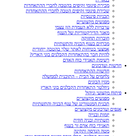
מכירת פיגומי זקיפים בהטבה לחברי ההתאחדות
שכירת פיגומי זקיפים הטבה לחברי ההתאחדות
תכניות פיננסיות
מפגשים מקצועיים
ערבויות ללא העמדת הון עצמי
מאגר הדירקטוריות של הענף
חוברות תחזוקה
מכרזים בענף הבניה והתשתיות
אמצעי בטיחות לאתר שלך בהטבה ייחודית
להיות חבר בהתאחדות הקבלנים בוני הארץ?
רשימת תאגידי כוח האדם
חדשות ועדכונים
חדשות ההתאחדות
נלחמים על הבית – התוכנית לממשלה
מגזין הבונים
ניוזלטר התאחדות הקבלנים בוני הארץ
פיתוח מקצועי וניהול
מפגשים מקצועיים
תכנית המנטורינג של ענף הבניה והתשתיות
אגפים ועדכונים מקצועיים
יזמות ובנייה
תשתיות ובניה חוזית
תאגידי כוח אדם זר בענף
מטה הנדסה ותקינה