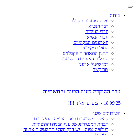
אודות
על התאחדות הקבלנים
דבר הנשיא
חברי הועדות
חברי הנשיאות
הארגונים המקומיים
הסגל המקצועי
תקנון התאחדות הקבלנים
הנהלות האגפים המקצועים
דמי טיפול ארגוני
צור קשר
ערב ההוקרה לענף הבניה והתשתיות
18.09.25 - הצטרפו אלינו !!!!
השירותים שלנו
קהילות מקצועיות בענף הבנייה והתשתיות
תכנית המנטורינג של ענף הבניה והתשתיות
רגולציה וציות – יש דרך קלה יותר לעשות את זה
בנארית