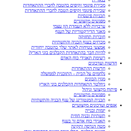
מכירת פיגומי זקיפים בהטבה לחברי ההתאחדות
שכירת פיגומי זקיפים הטבה לחברי ההתאחדות
תכניות פיננסיות
מפגשים מקצועיים
ערבויות ללא העמדת הון עצמי
מאגר הדירקטוריות של הענף
חוברות תחזוקה
מכרזים בענף הבניה והתשתיות
אמצעי בטיחות לאתר שלך בהטבה ייחודית
להיות חבר בהתאחדות הקבלנים בוני הארץ?
רשימת תאגידי כוח האדם
חדשות ועדכונים
חדשות ההתאחדות
נלחמים על הבית – התוכנית לממשלה
מגזין הבונים
ניוזלטר התאחדות הקבלנים בוני הארץ
פיתוח מקצועי וניהול
מפגשים מקצועיים
תכנית המנטורינג של ענף הבניה והתשתיות
אגפים ועדכונים מקצועיים
יזמות ובנייה
תשתיות ובניה חוזית
תאגידי כוח אדם זר בענף
מטה הנדסה ותקינה