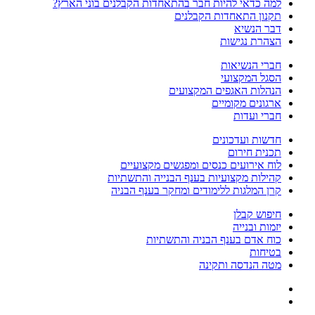
למה כדאי להיות חבר בהתאחדות הקבלנים בוני הארץ?
תקנון התאחדות הקבלנים
דבר הנשיא
הצהרת נגישות
חברי הנשיאות
הסגל המקצועי
הנהלות האגפים המקצועים
ארגונים מקומיים
חברי ועדות
חדשות ועדכונים
תכנית חירום
לוח אירועים כנסים ומפגשים מקצועיים
קהילות מקצועיות בענף הבנייה והתשתיות
קרן המלגות ללימודים ומחקר בענף הבניה
חיפוש קבלן
יזמות ובנייה
כוח אדם בענף הבניה והתשתיות
בטיחות
מטה הנדסה ותקינה