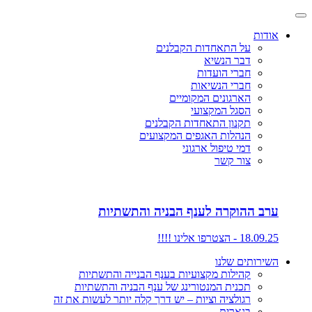
אודות
על התאחדות הקבלנים
דבר הנשיא
חברי הועדות
חברי הנשיאות
הארגונים המקומיים
הסגל המקצועי
תקנון התאחדות הקבלנים
הנהלות האגפים המקצועים
דמי טיפול ארגוני
צור קשר
ערב ההוקרה לענף הבניה והתשתיות
18.09.25 - הצטרפו אלינו !!!!
השירותים שלנו
קהילות מקצועיות בענף הבנייה והתשתיות
תכנית המנטורינג של ענף הבניה והתשתיות
רגולציה וציות – יש דרך קלה יותר לעשות את זה
בנארית