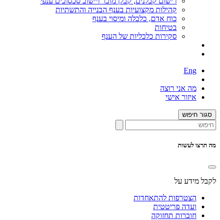
רישום קבלנים, קבלן מוכר ויישוב סכסוכים ענפי
קהילות מקצועיות בענף הבנייה והתשתיות
כוח אדם, כלכלה ומיסוי בענף
בטיחות
סקירות כלכליות של הענף
Eng
מה אני רוצה
איזור אישי
סגור חיפוש
מה תרצו לעשות
לקבל מידע על
הצטרפות להתאחדות
ועדה פריטטית
חוברות תחזוקה