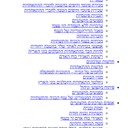
מכירת פיגומי זקיפים בהטבה לחברי ההתאחדות
שכירת פיגומי זקיפים הטבה לחברי ההתאחדות
תכניות פיננסיות
מפגשים מקצועיים
ערבויות ללא העמדת הון עצמי
מאגר הדירקטוריות של הענף
חוברות תחזוקה
מכרזים בענף הבניה והתשתיות
אמצעי בטיחות לאתר שלך בהטבה ייחודית
להיות חבר בהתאחדות הקבלנים בוני הארץ?
רשימת תאגידי כוח האדם
חדשות ועדכונים
חדשות ההתאחדות
נלחמים על הבית – התוכנית לממשלה
מגזין הבונים
ניוזלטר התאחדות הקבלנים בוני הארץ
פיתוח מקצועי וניהול
מפגשים מקצועיים
תכנית המנטורינג של ענף הבניה והתשתיות
אגפים ועדכונים מקצועיים
יזמות ובנייה
תשתיות ובניה חוזית
תאגידי כוח אדם זר בענף
מטה הנדסה ותקינה