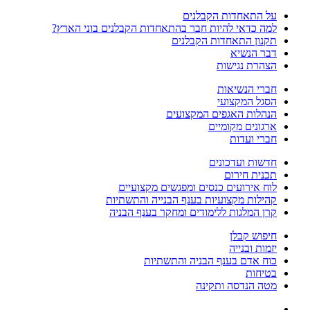
על התאחדות הקבלנים
למה כדאי להיות חבר בהתאחדות הקבלנים בוני הארץ?
תקנון התאחדות הקבלנים
דבר הנשיא
הצהרת נגישות
חברי הנשיאות
הסגל המקצועי
הנהלות האגפים המקצועים
ארגונים מקומיים
חברי ועדות
חדשות ועדכונים
תכנית חירום
לוח אירועים כנסים ומפגשים מקצועיים
קהילות מקצועיות בענף הבנייה והתשתיות
קרן המלגות ללימודים ומחקר בענף הבניה
חיפוש קבלן
יזמות ובנייה
כוח אדם בענף הבניה והתשתיות
בטיחות
מטה הנדסה ותקינה