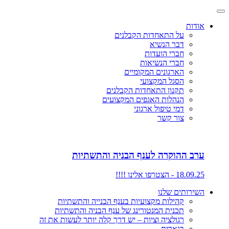
אודות
על התאחדות הקבלנים
דבר הנשיא
חברי הועדות
חברי הנשיאות
הארגונים המקומיים
הסגל המקצועי
תקנון התאחדות הקבלנים
הנהלות האגפים המקצועים
דמי טיפול ארגוני
צור קשר
ערב ההוקרה לענף הבניה והתשתיות
18.09.25 - הצטרפו אלינו !!!!
השירותים שלנו
קהילות מקצועיות בענף הבנייה והתשתיות
תכנית המנטורינג של ענף הבניה והתשתיות
רגולציה וציות – יש דרך קלה יותר לעשות את זה
בנארית