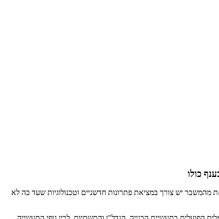
נף כולו
את מהמשבר יש צורך במציאת פתרונות חדשניים וטכנולוגיות שעד כה לא
 והתשתיות הוא ConTech. ConTech פועלת לחיבור הסטארטאפים הישראלים הפועלים בתעשיית הבנייה, הנדל"ן והתשתיות, לבין גופי התעשייה