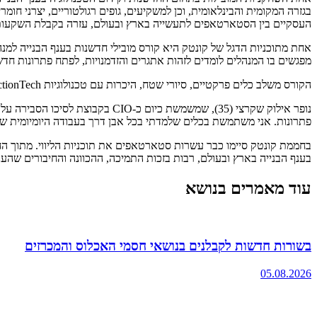
בגזרה המקומית והבינלאומית, וכן למשקיעים, גופים רגולטוריים, יצרני חו
העסקיים בין הסטארטאפים לתעשייה בארץ ובעולם, עזרה בקבלת השקעות 
מפגשים בו המנהלים לומדים לזהות אתגרים והזדמנויות, לפתח פתרונות חדשני
הקורס משלב כלים פרקטיים, סיורי שטח, היכרות עם טכנולוגיות ConstructionTech מהארץ והעולם, למידת עמיתים וליווי אישי ממנטורים מובילים הכל כדי להאיץ את החדשנות בענף.
נופר אילוק שקרצי (35), שמשמשת 
פתרונות. אני משתמשת בכלים שלמדתי בכל אבן דרך בעבודה היומיומית של
בחממת קונטק סיימו כבר עשרות סטארטאפים את תוכניות הליווי. מתוך החב
בענף הבנייה בארץ ובעולם, רבות בזכות התמיכה, ההכוונה והחיבורים שה
עוד מאמרים בנושא
בשורות חדשות לקבלנים בנושאי חסמי האכלוס והמכרזים
05.08.2026