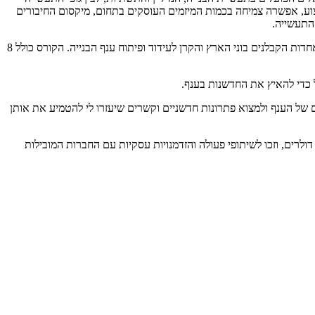
ביצוע, אפשרה צמיחה בכמות המיזמים העוסקים בתחום, מיקסום החיבורים
התעשייה.
אחת מתוכניות הדגל של קונטק היא קורס מובילי חדשנות בענף הבנייה למנהלים בכירים בענף. הקורס הוא ביוזמת ConTech ובשיתוף EY, הג’וינט, התאחדות הקבלנים בוני הארץ והקרן לעידוד ופיתוח ענף הבנייה. הקורס כולל 8
 לעומק את הכאבים של הענף ולמצוא פתרונות חדשניים וקשרים שיעזרו לי להטמיע את אותן
רים, וזכו לשיתופי פעולה והזדמנויות עסקיות עם החברות המובילות