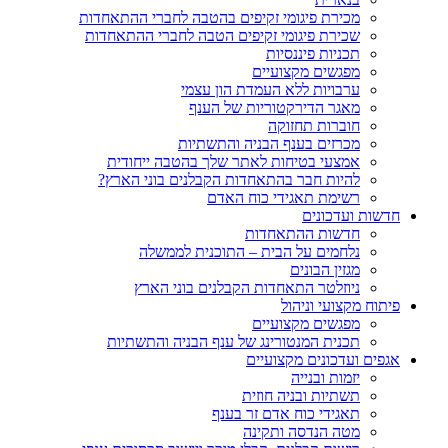
מכירת פיגומי זקיפים בהטבה לחברי ההתאחדות
שכירת פיגומי זקיפים הטבה לחברי ההתאחדות
תכניות פיננסיות
מפגשים מקצועיים
ערבויות ללא העמדת הון עצמי
מאגר הדירקטוריות של הענף
חוברות תחזוקה
מכרזים בענף הבניה והתשתיות
אמצעי בטיחות לאתר שלך בהטבה ייחודית
להיות חבר בהתאחדות הקבלנים בוני הארץ?
רשימת תאגידי כוח האדם
חדשות ועדכונים
חדשות ההתאחדות
נלחמים על הבית – התוכנית לממשלה
מגזין הבונים
ניוזלטר התאחדות הקבלנים בוני הארץ
פיתוח מקצועי וניהול
מפגשים מקצועיים
תכנית המנטורינג של ענף הבניה והתשתיות
אגפים ועדכונים מקצועיים
יזמות ובנייה
תשתיות ובניה חוזית
תאגידי כוח אדם זר בענף
מטה הנדסה ותקינה