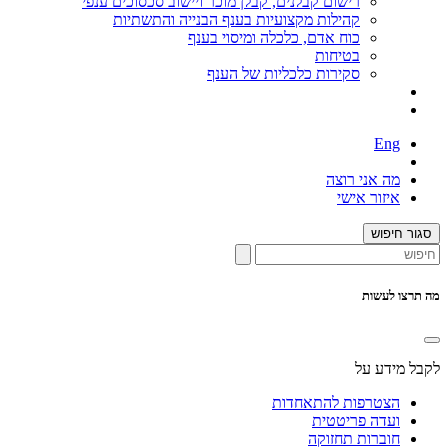
רישום קבלנים, קבלן מוכר ויישוב סכסוכים ענפי
קהילות מקצועיות בענף הבנייה והתשתיות
כוח אדם, כלכלה ומיסוי בענף
בטיחות
סקירות כלכליות של הענף
Eng
מה אני רוצה
איזור אישי
סגור חיפוש
מה תרצו לעשות
לקבל מידע על
הצטרפות להתאחדות
ועדה פריטטית
חוברות תחזוקה