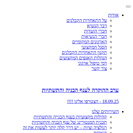
אודות
על התאחדות הקבלנים
דבר הנשיא
חברי הועדות
חברי הנשיאות
הארגונים המקומיים
הסגל המקצועי
תקנון התאחדות הקבלנים
הנהלות האגפים המקצועים
דמי טיפול ארגוני
צור קשר
ערב ההוקרה לענף הבניה והתשתיות
18.09.25 - הצטרפו אלינו !!!!
השירותים שלנו
קהילות מקצועיות בענף הבנייה והתשתיות
תכנית המנטורינג של ענף הבניה והתשתיות
רגולציה וציות – יש דרך קלה יותר לעשות את זה
בנארית