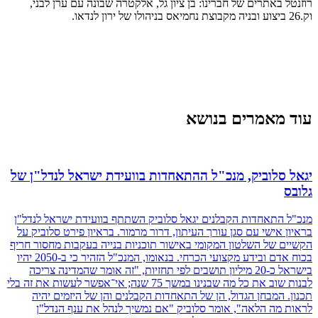
רוזנטל באתרים של חברינו: בן ציון גל, אלקטרה שבונה עם ערן לבני,
וק.26 ביצוע ובניה מקבוצת נחמיאס בניהולו של ירון לנדאו.
עוד מאמרים בנושא
יגאל סלוביק, מנכ"ל ההתאחדות בוועידת ישראל לנדל"ן של
גלובס
מנכ"ל התאחדות הקבלנים יגאל סלוביק השתתף בוועידת ישראל לנדל"ן
בראיון אישי עם סגן עורך העיתון, דרור מרמור. בראיון פירט סלוביק על
הקשיים של השלטון המקומי באישור תוכניות בנייה בעקבות מחסור חריף
בכוח אדם ובידע מקצועי הכרחי. בנאומו, המנכ"ל הזהיר כי ב-2050 יהיו
בישראל כ-20 מיליון תושבים לפי תחזיות, "זה אומר שהמדינה צריכה
לבנות שוב את כל מה שבנינו במשך 75 שנה; אי־אפשר לעשות את זה בלי
תכנון. המבחן הגדול, הן של התאחדות הקבלנים והן של היזמים יהיה
לראות מה הלאה", אומר סלוביק "אם נמשיך לנהל את ענף הנדל"ן