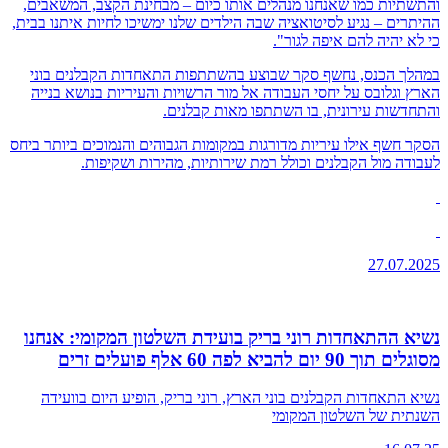
והתשתיות כמו שאנחנו מנהלים אותו כיום – מבחינת הקצב, המשאבים,
ההיתרים – נגיע לסיטואציה שבה הילדים שלנו ימשיכו לחיות איתנו בבית,
כי לא יהיה להם איפה לגור".
במהלך הכנס, נחשף סקר שבוצע בהשתתפות התאחדות הקבלנים בוני
הארץ וגלובס על יחסי העבודה אל מור הרשויות והעיריות בנושא בנייה
והתחדשות עירונית, בו השתתפו מאות קבלנים.
הסקר חשף אילו עיריות מדורגות במקומות הגבוהים והנמוכים ביותר ביחס
לעבודה מול הקבלנים וכולל רמת שירותיות, מהירות ושקיפות.
27.07.2025
נשיא ההתאחדות רוני בריק בועידת השלטון המקומי: אנחנו
מסוגלים תוך 90 יום להביא לפה 60 אלף פועלים זרים
נשיא התאחדות הקבלנים בוני הארץ, רוני בריק, הופיע היום בוועידה
השנתית של השלטון המקומי