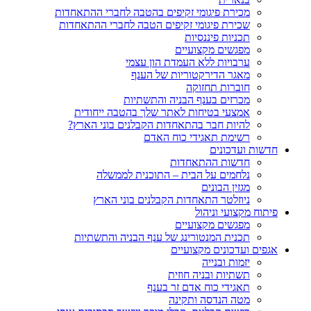
מכירת פיגומי זקיפים בהטבה לחברי ההתאחדות
שכירת פיגומי זקיפים הטבה לחברי ההתאחדות
תכניות פיננסיות
מפגשים מקצועיים
ערבויות ללא העמדת הון עצמי
מאגר הדירקטוריות של הענף
חוברות תחזוקה
מכרזים בענף הבניה והתשתיות
אמצעי בטיחות לאתר שלך בהטבה ייחודית
להיות חבר בהתאחדות הקבלנים בוני הארץ?
רשימת תאגידי כוח האדם
חדשות ועדכונים
חדשות ההתאחדות
נלחמים על הבית – התוכנית לממשלה
מגזין הבונים
ניוזלטר התאחדות הקבלנים בוני הארץ
פיתוח מקצועי וניהול
מפגשים מקצועיים
תכנית המנטורינג של ענף הבניה והתשתיות
אגפים ועדכונים מקצועיים
יזמות ובנייה
תשתיות ובניה חוזית
תאגידי כוח אדם זר בענף
מטה הנדסה ותקינה