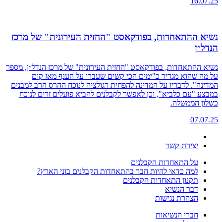
16.07.25
נשיא ההתאחדות, בפודקאסט "החזית העירונית" של מרכז
הנדל״ן
נשיא ההתאחדות, בפודקאסט "החזית העירונית" של מרכז הנדל״ן, מספר
על מה שהוא מגדיר כ"ימים הכי קשים שעברו על הענף מאז קום
המדינה". לדבריו על המדינה להפחית רגולציה לנוכח ההרס הרב למבנים
במבצע "עם כלביא", וכן לאפשר לקבלנים להביא פועלים זרים לנוכח
כשלון הממשלה.
07.07.25
יצירת קשר
על התאחדות הקבלנים
למה כדאי להיות חבר בהתאחדות הקבלנים בוני הארץ?
תקנון התאחדות הקבלנים
דבר הנשיא
הצהרת נגישות
חברי הנשיאות