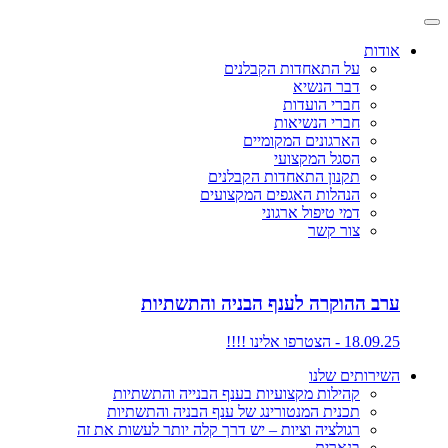
אודות
על התאחדות הקבלנים
דבר הנשיא
חברי הועדות
חברי הנשיאות
הארגונים המקומיים
הסגל המקצועי
תקנון התאחדות הקבלנים
הנהלות האגפים המקצועים
דמי טיפול ארגוני
צור קשר
ערב ההוקרה לענף הבניה והתשתיות
18.09.25 - הצטרפו אלינו !!!!
השירותים שלנו
קהילות מקצועיות בענף הבנייה והתשתיות
תכנית המנטורינג של ענף הבניה והתשתיות
רגולציה וציות – יש דרך קלה יותר לעשות את זה
בנארית