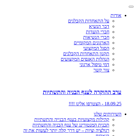
אודות
על התאחדות הקבלנים
דבר הנשיא
חברי הועדות
חברי הנשיאות
הארגונים המקומיים
הסגל המקצועי
תקנון התאחדות הקבלנים
הנהלות האגפים המקצועים
דמי טיפול ארגוני
צור קשר
ערב ההוקרה לענף הבניה והתשתיות
18.09.25 - הצטרפו אלינו !!!!
השירותים שלנו
קהילות מקצועיות בענף הבנייה והתשתיות
תכנית המנטורינג של ענף הבניה והתשתיות
רגולציה וציות – יש דרך קלה יותר לעשות את זה
בנארית