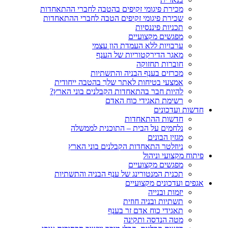
מכירת פיגומי זקיפים בהטבה לחברי ההתאחדות
שכירת פיגומי זקיפים הטבה לחברי ההתאחדות
תכניות פיננסיות
מפגשים מקצועיים
ערבויות ללא העמדת הון עצמי
מאגר הדירקטוריות של הענף
חוברות תחזוקה
מכרזים בענף הבניה והתשתיות
אמצעי בטיחות לאתר שלך בהטבה ייחודית
להיות חבר בהתאחדות הקבלנים בוני הארץ?
רשימת תאגידי כוח האדם
חדשות ועדכונים
חדשות ההתאחדות
נלחמים על הבית – התוכנית לממשלה
מגזין הבונים
ניוזלטר התאחדות הקבלנים בוני הארץ
פיתוח מקצועי וניהול
מפגשים מקצועיים
תכנית המנטורינג של ענף הבניה והתשתיות
אגפים ועדכונים מקצועיים
יזמות ובנייה
תשתיות ובניה חוזית
תאגידי כוח אדם זר בענף
מטה הנדסה ותקינה