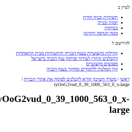
לעיין ב
תשתיות ובניה חוזית
יזמות ובנייה
בטיחות
מטה הנדסה ותקינה
להירשם ל
קהילות מקצועיות בענף הבנייה והתשתיות מבית התאחדות
הקבלנים והקרן לעידוד ופיתוח ענף הבניה בישראל
מפגשים מקצועיים
קרן המלגות ללימודים ומחקר בענף הבניה
ראשי
/
משרד השיכון קורא לקבלנים לפתוח את אתרי הבנייה
/
ryOoG2vud_0_39_1000_563_0_x-large
yOoG2vud_0_39_1000_563_0_x-
large