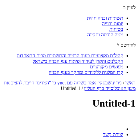
לעיין ב
תשתיות ובניה חוזית
יזמות ובנייה
בטיחות
מטה הנדסה ותקינה
להירשם ל
קהילות מקצועיות בענף הבנייה והתשתיות מבית התאחדות
הקבלנים והקרן לעידוד ופיתוח ענף הבניה בישראל
מפגשים מקצועיים
קרן המלגות ללימודים ומחקר בענף הבניה
ראשי
/
ניר ינושבסקי, אמר בשיחה עם ynet כי "המדינה חייבת להציב את
מיגון האוכלוסייה ברף העליון
/
Untitled-1
Untitled-1
יצירת קשר