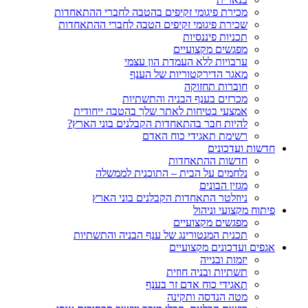
מכירת פיגומי זקיפים בהטבה לחברי ההתאחדות
שכירת פיגומי זקיפים הטבה לחברי ההתאחדות
תכניות פיננסיות
מפגשים מקצועיים
ערבויות ללא העמדת הון עצמי
מאגר הדירקטוריות של הענף
חוברות תחזוקה
מכרזים בענף הבניה והתשתיות
אמצעי בטיחות לאתר שלך בהטבה ייחודית
להיות חבר בהתאחדות הקבלנים בוני הארץ?
רשימת תאגידי כוח האדם
חדשות ועדכונים
חדשות ההתאחדות
נלחמים על הבית – התוכנית לממשלה
מגזין הבונים
ניוזלטר התאחדות הקבלנים בוני הארץ
פיתוח מקצועי וניהול
מפגשים מקצועיים
תכנית המנטורינג של ענף הבניה והתשתיות
אגפים ועדכונים מקצועיים
יזמות ובנייה
תשתיות ובניה חוזית
תאגידי כוח אדם זר בענף
מטה הנדסה ותקינה