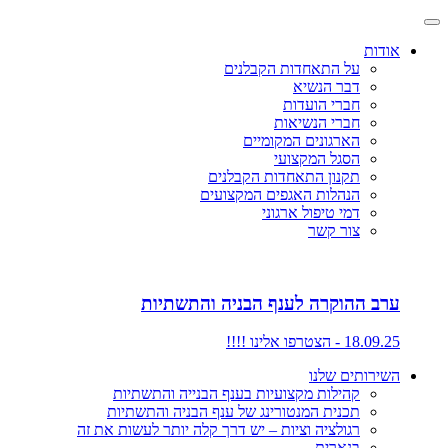
אודות
על התאחדות הקבלנים
דבר הנשיא
חברי הועדות
חברי הנשיאות
הארגונים המקומיים
הסגל המקצועי
תקנון התאחדות הקבלנים
הנהלות האגפים המקצועים
דמי טיפול ארגוני
צור קשר
ערב ההוקרה לענף הבניה והתשתיות
18.09.25 - הצטרפו אלינו !!!!
השירותים שלנו
קהילות מקצועיות בענף הבנייה והתשתיות
תכנית המנטורינג של ענף הבניה והתשתיות
רגולציה וציות – יש דרך קלה יותר לעשות את זה
בנארית