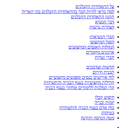
על התאחדות הקבלנים
למה כדאי להיות חבר בהתאחדות הקבלנים בוני הארץ?
תקנון התאחדות הקבלנים
דבר הנשיא
הצהרת נגישות
חברי הנשיאות
הסגל המקצועי
הנהלות האגפים המקצועים
ארגונים מקומיים
חברי ועדות
חדשות ועדכונים
תכנית חירום
לוח אירועים כנסים ומפגשים מקצועיים
קהילות מקצועיות בענף הבנייה והתשתיות
קרן המלגות ללימודים ומחקר בענף הבניה
חיפוש קבלן
יזמות ובנייה
כוח אדם בענף הבניה והתשתיות
בטיחות
מטה הנדסה ותקינה