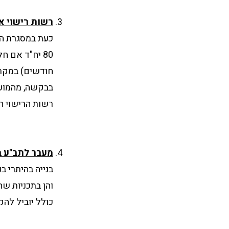
רשות רישוי א
כעת במסגרת הת
80 יח"ד אם 
חודשים) במקרה
בבקשה, מהמוע
רשות הרישוי ה
מעבר לתב"ע ב
בנייה בהיתרי 
והן בתכניות ש
כולל יוביל להקל