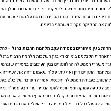
השתתפו בדיוני הצוות הבין משרדי של הממשלה לשיקום אזור מ
לל חסמים ופתרונות מוצעים לשיקום בניינים שנהרסו במהלך המל
ם דיונים בוועדת הפנים והגנת הסביבה בכנסת על מנת לאשר את
לווה את החקיקה מקרוב וישתתף בדיונים.
ות בגין איחורים במסירה עקב מלחמת חרבות ברזל
– כחל
חדות הקבלנים בוני הארץ בגין השלכות מלחמת חרבות ברזל
נגד משרדי הממשלה הרלוונטיים בגין העיכובים במסירה שנגרמים
לחמה. התקיים דיון ואף ניתן פס"ד שאמנם דחה את העתירה א
 להתערב בעבודת הממשלה והכנסת. אמירה חשובה של בג"צ בעניי
הסבה פגיעה עמוקה וממושכת לענף הבנייה. עוד קבע פסה"ד כי 
אות נמוכות. התאחדות הקבלנים בוני הארץ ממשיכה את המאבק 
כה לפעול בכל דרך מול המדינה כדי להשלים את מכסת העוב