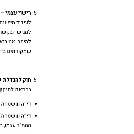
רישוי עצמי
–
למגיש הבקשה ל
להיתר. אנו רו
שמקודמים בדרך זו. עד היום ישנם 
חוק להגדלת 
בהתאם לתיקון,
דירה ששטחה עד 80 מ"ר – תוספת של עד 3 מ"ר לממ"ד לצורך חדר רחצה א