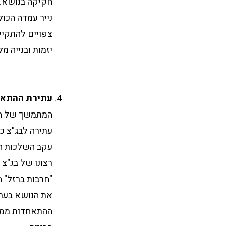
חקיקה בנושא. 
נייר עמדה הכו
צפויים להתקיי
יזמות ובנייה מ
עתירת ההתאחד
המתמשך של התא
עתירה לבג"צ כ
עקב השלכות המ
רצונו של בג"צ
"חרבות ברזל" 
את הנושא בערכ
ההתאחדות ממשי