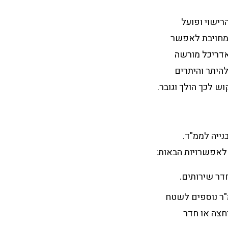
רישוי ופועל
ם 1.11.24 כל רשות מקומית מחויבת לאפשר
אדריכל מורשה
להיתר והיתרים
י בנייה לממ"ד.
לאפשרויות הבאות:
חה מעל 80 מ"ר – תוספת של עד 6 מ"ר באופן הבא: תוספת של 3 מ"ר נוספים לשטח
ו לצורך חדר רחצה או חדר