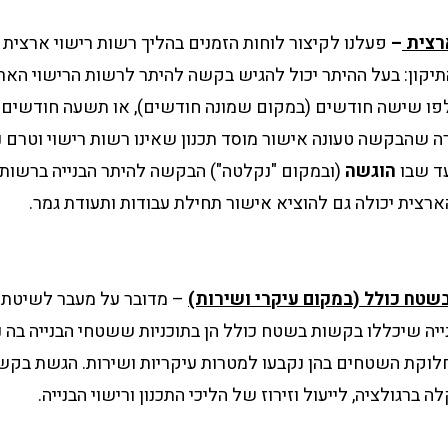
רצית
–
פעלנו לקיצור לוחות הזמנים בהליך רשות רישוי ארצית 
יקון: בעל ההיתר יכול להגיש בקשה להיתר לרשות הרישוי האר
חלפו שישה חודשים (במקום שמונה חודשים), או תשעה חודשים
 שהבקשה טעונה אישור מוסד תכנון שאינו רשות רישוי וטרם 
ד שבו
הוגשה
(ובמקום "נקלטה") הבקשה להיתר הבנייה ברשות ה
ארצית יכולה גם להוציא אישור תחילת עבודות ותעודת גמר.
שטח כולל (במקום עיקרי ושירות)
– מדובר על מעבר לשיטת 
בנייה שיכללו בקשות בשטח כולל הן בתוכניות ששטחי הבנייה בה
חלוקת השטחים בהן נקבעו למטרות עיקריות ושירות. הגשת בק
ה ברגולציה, לייעול וזירוז של הליכי התכנון ורישוי הבנייה.