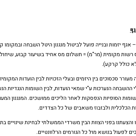
גף
 אגף יזמות ובנייה פועל לביטול מנגנון היטל השבחה ובמקומו ק
ס רשות מקומית (מר"מ) = תשלום מס אחיד בשיעור קבוע, שיחול
לא כולל קרקע).
מעורר סכסוכים בין היזמים ובעלי הזכויות לבין הועדות המקומיו
 ההשבחה הנערכות ע"י שמאי הועדות, לבין השומות הנגדיות הנע
השומות הסופיות הנפסקות לאחר הליכים ממושכים. המנגנון המעו
ת הכלכלית ולבזבוז משאבים של כל הצדדים.
 והצעתנו בפני הצוות הבין משרדי הממשלתי לבחינת שינויים בת
ם לפעול בנושא מול כל הגורמים הרלוונטיים.