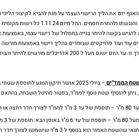
האגף יזם את הליך הרישוי העצמי על מנת להביא לקיצור הליכי ה
לעידוד היישום והנגשתו ולהתרת חסמים. החל מיו
הגיש בקשה להיתר בנייה במסלול של רישוי עצמי, באמצעות 
אים עוד ועוד פרויקטים שבוחרים בהליך רישוי באמצעות מורשה 
מעל ל 200 אדריכלים מורשים להיתר והביקוש לכך הולך וגובר.
שטח הממד"ים
– ביולי 2025 אושר תיקון הנוגע לתוספת שטח
 ניתן להוסיף שטח נוסף לממ"ד, בפטור מהיטל השבחה, בהתאם 
ו חדר שירותים.
דירה ששט
הממ"ד עצמו, בתנאי שהשטח האמור הוא בנוסף ל 3 מ"ר שישמש