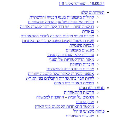
18.09.25 - הצטרפו אלינו !!!!
השירותים שלנו
קהילות מקצועיות בענף הבנייה והתשתיות
תכנית המנטורינג של ענף הבניה והתשתיות
רגולציה וציות – יש דרך קלה יותר לעשות את זה
בנארית
מכירת פיגומי זקיפים בהטבה לחברי ההתאחדות
שכירת פיגומי זקיפים הטבה לחברי ההתאחדות
תכניות פיננסיות
מפגשים מקצועיים
ערבויות ללא העמדת הון עצמי
מאגר הדירקטוריות של הענף
חוברות תחזוקה
מכרזים בענף הבניה והתשתיות
אמצעי בטיחות לאתר שלך בהטבה ייחודית
להיות חבר בהתאחדות הקבלנים בוני הארץ?
רשימת תאגידי כוח האדם
חדשות ועדכונים
חדשות ההתאחדות
נלחמים על הבית – התוכנית לממשלה
מגזין הבונים
ניוזלטר התאחדות הקבלנים בוני הארץ
פיתוח מקצועי וניהול
מפגשים מקצועיים