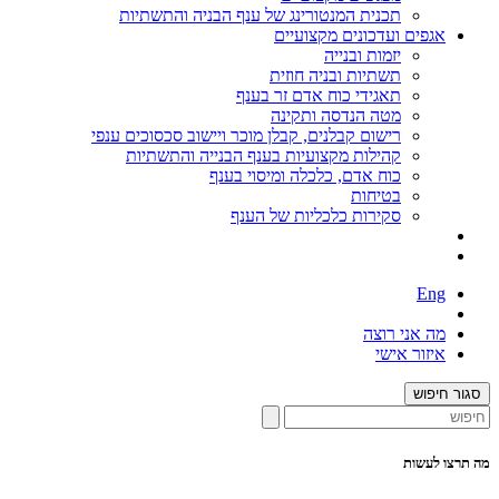
תכנית המנטורינג של ענף הבניה והתשתיות
אגפים ועדכונים מקצועיים
יזמות ובנייה
תשתיות ובניה חוזית
תאגידי כוח אדם זר בענף
מטה הנדסה ותקינה
רישום קבלנים, קבלן מוכר ויישוב סכסוכים ענפי
קהילות מקצועיות בענף הבנייה והתשתיות
כוח אדם, כלכלה ומיסוי בענף
בטיחות
סקירות כלכליות של הענף
Eng
מה אני רוצה
איזור אישי
סגור חיפוש
מה תרצו לעשות