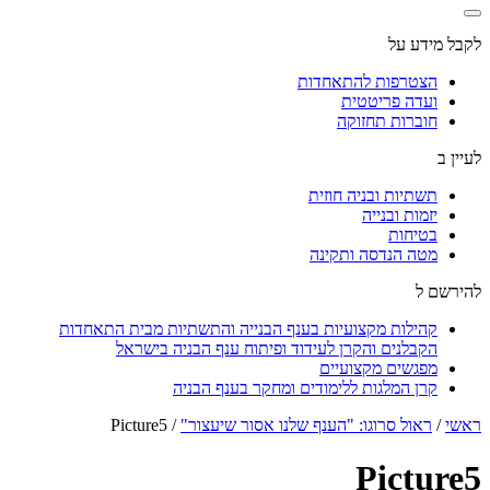
לקבל מידע על
הצטרפות להתאחדות
ועדה פריטטית
חוברות תחזוקה
לעיין ב
תשתיות ובניה חוזית
יזמות ובנייה
בטיחות
מטה הנדסה ותקינה
להירשם ל
קהילות מקצועיות בענף הבנייה והתשתיות מבית התאחדות
הקבלנים והקרן לעידוד ופיתוח ענף הבניה בישראל
מפגשים מקצועיים
קרן המלגות ללימודים ומחקר בענף הבניה
ראשי
/
ראול סרוגו: "הענף שלנו אסור שיעצור"
/
Picture5
Picture5