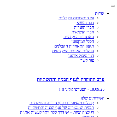
אודות
על התאחדות הקבלנים
דבר הנשיא
חברי הועדות
חברי הנשיאות
הארגונים המקומיים
הסגל המקצועי
תקנון התאחדות הקבלנים
הנהלות האגפים המקצועים
דמי טיפול ארגוני
צור קשר
ערב ההוקרה לענף הבניה והתשתיות
18.09.25 - הצטרפו אלינו !!!!
השירותים שלנו
קהילות מקצועיות בענף הבנייה והתשתיות
תכנית המנטורינג של ענף הבניה והתשתיות
רגולציה וציות – יש דרך קלה יותר לעשות את זה
בנארית