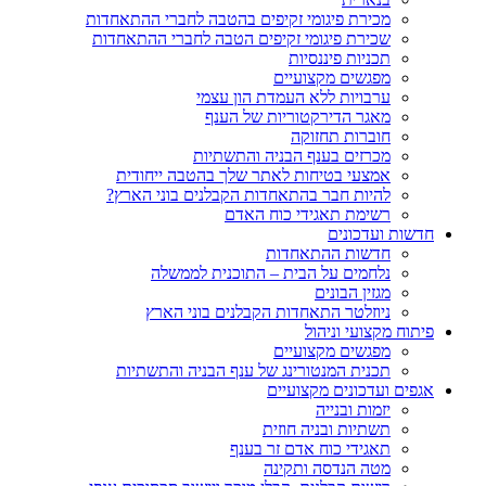
מכירת פיגומי זקיפים בהטבה לחברי ההתאחדות
שכירת פיגומי זקיפים הטבה לחברי ההתאחדות
תכניות פיננסיות
מפגשים מקצועיים
ערבויות ללא העמדת הון עצמי
מאגר הדירקטוריות של הענף
חוברות תחזוקה
מכרזים בענף הבניה והתשתיות
אמצעי בטיחות לאתר שלך בהטבה ייחודית
להיות חבר בהתאחדות הקבלנים בוני הארץ?
רשימת תאגידי כוח האדם
חדשות ועדכונים
חדשות ההתאחדות
נלחמים על הבית – התוכנית לממשלה
מגזין הבונים
ניוזלטר התאחדות הקבלנים בוני הארץ
פיתוח מקצועי וניהול
מפגשים מקצועיים
תכנית המנטורינג של ענף הבניה והתשתיות
אגפים ועדכונים מקצועיים
יזמות ובנייה
תשתיות ובניה חוזית
תאגידי כוח אדם זר בענף
מטה הנדסה ותקינה