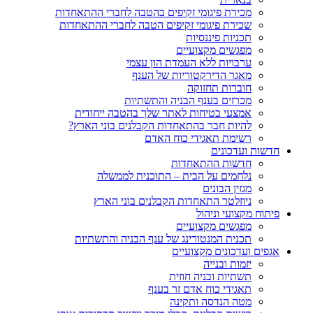
מכירת פיגומי זקיפים בהטבה לחברי ההתאחדות
שכירת פיגומי זקיפים הטבה לחברי ההתאחדות
תכניות פיננסיות
מפגשים מקצועיים
ערבויות ללא העמדת הון עצמי
מאגר הדירקטוריות של הענף
חוברות תחזוקה
מכרזים בענף הבניה והתשתיות
אמצעי בטיחות לאתר שלך בהטבה ייחודית
להיות חבר בהתאחדות הקבלנים בוני הארץ?
רשימת תאגידי כוח האדם
חדשות ועדכונים
חדשות ההתאחדות
נלחמים על הבית – התוכנית לממשלה
מגזין הבונים
ניוזלטר התאחדות הקבלנים בוני הארץ
פיתוח מקצועי וניהול
מפגשים מקצועיים
תכנית המנטורינג של ענף הבניה והתשתיות
אגפים ועדכונים מקצועיים
יזמות ובנייה
תשתיות ובניה חוזית
תאגידי כוח אדם זר בענף
מטה הנדסה ותקינה