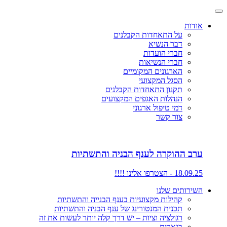
אודות
על התאחדות הקבלנים
דבר הנשיא
חברי הועדות
חברי הנשיאות
הארגונים המקומיים
הסגל המקצועי
תקנון התאחדות הקבלנים
הנהלות האגפים המקצועים
דמי טיפול ארגוני
צור קשר
ערב ההוקרה לענף הבניה והתשתיות
18.09.25 - הצטרפו אלינו !!!!
השירותים שלנו
קהילות מקצועיות בענף הבנייה והתשתיות
תכנית המנטורינג של ענף הבניה והתשתיות
רגולציה וציות – יש דרך קלה יותר לעשות את זה
בנארית