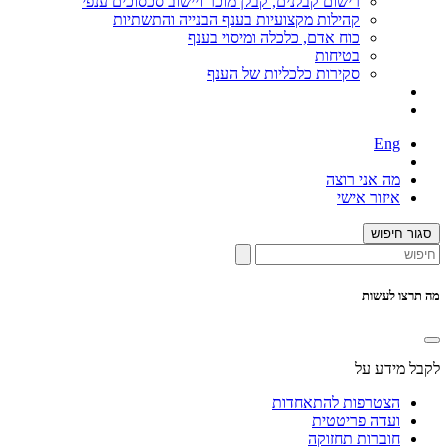
רישום קבלנים, קבלן מוכר ויישוב סכסוכים ענפי
קהילות מקצועיות בענף הבנייה והתשתיות
כוח אדם, כלכלה ומיסוי בענף
בטיחות
סקירות כלכליות של הענף
Eng
מה אני רוצה
איזור אישי
סגור חיפוש
מה תרצו לעשות
לקבל מידע על
הצטרפות להתאחדות
ועדה פריטטית
חוברות תחזוקה