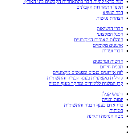
למה כדאי להיות חבר בהתאחדות הקבלנים בוני הארץ?
תקנון התאחדות הקבלנים
דבר הנשיא
הצהרת נגישות
חברי הנשיאות
הסגל המקצועי
הנהלות האגפים המקצועים
ארגונים מקומיים
חברי ועדות
חדשות ועדכונים
תכנית חירום
לוח אירועים כנסים ומפגשים מקצועיים
קהילות מקצועיות בענף הבנייה והתשתיות
קרן המלגות ללימודים ומחקר בענף הבניה
חיפוש קבלן
יזמות ובנייה
כוח אדם בענף הבניה והתשתיות
בטיחות
מטה הנדסה ותקינה