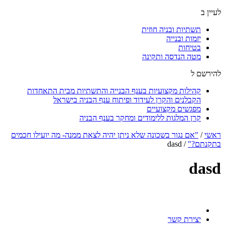
לעיין ב
תשתיות ובניה חוזית
יזמות ובנייה
בטיחות
מטה הנדסה ותקינה
להירשם ל
קהילות מקצועיות בענף הבנייה והתשתיות מבית התאחדות
הקבלנים והקרן לעידוד ופיתוח ענף הבניה בישראל
מפגשים מקצועיים
קרן המלגות ללימודים ומחקר בענף הבניה
ראשי
/
"אם נגור בשכונה שלא ניתן יהיה לצאת ממנה- מה יועילו חכמים
בתקנתם?"
/
dasd
dasd
יצירת קשר