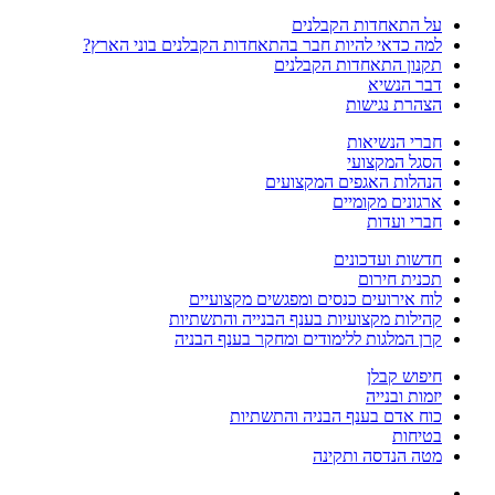
על התאחדות הקבלנים
למה כדאי להיות חבר בהתאחדות הקבלנים בוני הארץ?
תקנון התאחדות הקבלנים
דבר הנשיא
הצהרת נגישות
חברי הנשיאות
הסגל המקצועי
הנהלות האגפים המקצועים
ארגונים מקומיים
חברי ועדות
חדשות ועדכונים
תכנית חירום
לוח אירועים כנסים ומפגשים מקצועיים
קהילות מקצועיות בענף הבנייה והתשתיות
קרן המלגות ללימודים ומחקר בענף הבניה
חיפוש קבלן
יזמות ובנייה
כוח אדם בענף הבניה והתשתיות
בטיחות
מטה הנדסה ותקינה