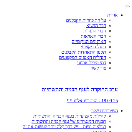
אודות
על התאחדות הקבלנים
דבר הנשיא
חברי הועדות
חברי הנשיאות
הארגונים המקומיים
הסגל המקצועי
תקנון התאחדות הקבלנים
הנהלות האגפים המקצועים
דמי טיפול ארגוני
צור קשר
ערב ההוקרה לענף הבניה והתשתיות
18.09.25 - הצטרפו אלינו !!!!
השירותים שלנו
קהילות מקצועיות בענף הבנייה והתשתיות
תכנית המנטורינג של ענף הבניה והתשתיות
רגולציה וציות – יש דרך קלה יותר לעשות את זה
בנארית