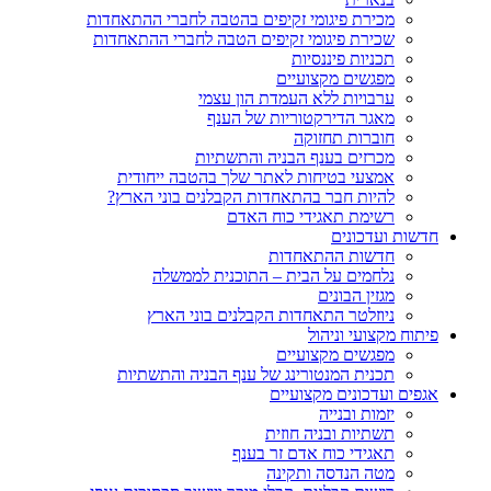
מכירת פיגומי זקיפים בהטבה לחברי ההתאחדות
שכירת פיגומי זקיפים הטבה לחברי ההתאחדות
תכניות פיננסיות
מפגשים מקצועיים
ערבויות ללא העמדת הון עצמי
מאגר הדירקטוריות של הענף
חוברות תחזוקה
מכרזים בענף הבניה והתשתיות
אמצעי בטיחות לאתר שלך בהטבה ייחודית
להיות חבר בהתאחדות הקבלנים בוני הארץ?
רשימת תאגידי כוח האדם
חדשות ועדכונים
חדשות ההתאחדות
נלחמים על הבית – התוכנית לממשלה
מגזין הבונים
ניוזלטר התאחדות הקבלנים בוני הארץ
פיתוח מקצועי וניהול
מפגשים מקצועיים
תכנית המנטורינג של ענף הבניה והתשתיות
אגפים ועדכונים מקצועיים
יזמות ובנייה
תשתיות ובניה חוזית
תאגידי כוח אדם זר בענף
מטה הנדסה ותקינה