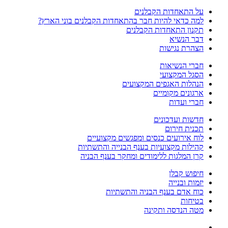
על התאחדות הקבלנים
למה כדאי להיות חבר בהתאחדות הקבלנים בוני הארץ?
תקנון התאחדות הקבלנים
דבר הנשיא
הצהרת נגישות
חברי הנשיאות
הסגל המקצועי
הנהלות האגפים המקצועים
ארגונים מקומיים
חברי ועדות
חדשות ועדכונים
תכנית חירום
לוח אירועים כנסים ומפגשים מקצועיים
קהילות מקצועיות בענף הבנייה והתשתיות
קרן המלגות ללימודים ומחקר בענף הבניה
חיפוש קבלן
יזמות ובנייה
כוח אדם בענף הבניה והתשתיות
בטיחות
מטה הנדסה ותקינה