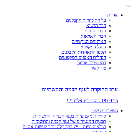
אודות
על התאחדות הקבלנים
דבר הנשיא
חברי הועדות
חברי הנשיאות
הארגונים המקומיים
הסגל המקצועי
תקנון התאחדות הקבלנים
הנהלות האגפים המקצועים
דמי טיפול ארגוני
צור קשר
ערב ההוקרה לענף הבניה והתשתיות
18.09.25 - הצטרפו אלינו !!!!
השירותים שלנו
קהילות מקצועיות בענף הבנייה והתשתיות
תכנית המנטורינג של ענף הבניה והתשתיות
רגולציה וציות – יש דרך קלה יותר לעשות את זה
בנארית