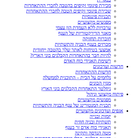
מכירת פיגומי זקיפים בהטבה לחברי ההתאחדות
שכירת פיגומי זקיפים הטבה לחברי ההתאחדות
תכניות פיננסיות
מפגשים מקצועיים
ערבויות ללא העמדת הון עצמי
מאגר הדירקטוריות של הענף
חוברות תחזוקה
מכרזים בענף הבניה והתשתיות
אמצעי בטיחות לאתר שלך בהטבה ייחודית
להיות חבר בהתאחדות הקבלנים בוני הארץ?
רשימת תאגידי כוח האדם
חדשות ועדכונים
חדשות ההתאחדות
נלחמים על הבית – התוכנית לממשלה
מגזין הבונים
ניוזלטר התאחדות הקבלנים בוני הארץ
פיתוח מקצועי וניהול
מפגשים מקצועיים
תכנית המנטורינג של ענף הבניה והתשתיות
אגפים ועדכונים מקצועיים
יזמות ובנייה
תשתיות ובניה חוזית
תאגידי כוח אדם זר בענף
מטה הנדסה ותקינה