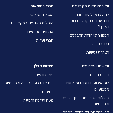
על התאחדות הקבלנים
חברי הנשיאות
למה כדאי להיות חבר
הסגל המקצועי
בהתאחדות הקבלנים בוני
הנהלות האגפים המקצועים
הארץ?
ארגונים מקומיים
תקנון התאחדות הקבלנים
חברי ועדות
דבר הנשיא
הצהרת נגישות
חדשות ועדכונים
חיפוש קבלן
תכנית חירום
יזמות ובנייה
לוח אירועים כנסים ומפגשים
כוח אדם בענף הבניה והתשתיות
מקצועיים
בטיחות
קהילות מקצועיות בענף הבנייה
מטה הנדסה ותקינה
והתשתיות
קרן המלגות ללימודים ומחקר