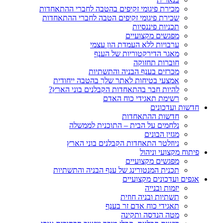
מכירת פיגומי זקיפים בהטבה לחברי ההתאחדות
שכירת פיגומי זקיפים הטבה לחברי ההתאחדות
תכניות פיננסיות
מפגשים מקצועיים
ערבויות ללא העמדת הון עצמי
מאגר הדירקטוריות של הענף
חוברות תחזוקה
מכרזים בענף הבניה והתשתיות
אמצעי בטיחות לאתר שלך בהטבה ייחודית
להיות חבר בהתאחדות הקבלנים בוני הארץ?
רשימת תאגידי כוח האדם
חדשות ועדכונים
חדשות ההתאחדות
נלחמים על הבית – התוכנית לממשלה
מגזין הבונים
ניוזלטר התאחדות הקבלנים בוני הארץ
פיתוח מקצועי וניהול
מפגשים מקצועיים
תכנית המנטורינג של ענף הבניה והתשתיות
אגפים ועדכונים מקצועיים
יזמות ובנייה
תשתיות ובניה חוזית
תאגידי כוח אדם זר בענף
מטה הנדסה ותקינה