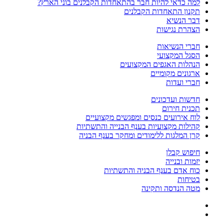
למה כדאי להיות חבר בהתאחדות הקבלנים בוני הארץ?
תקנון התאחדות הקבלנים
דבר הנשיא
הצהרת נגישות
חברי הנשיאות
הסגל המקצועי
הנהלות האגפים המקצועים
ארגונים מקומיים
חברי ועדות
חדשות ועדכונים
תכנית חירום
לוח אירועים כנסים ומפגשים מקצועיים
קהילות מקצועיות בענף הבנייה והתשתיות
קרן המלגות ללימודים ומחקר בענף הבניה
חיפוש קבלן
יזמות ובנייה
כוח אדם בענף הבניה והתשתיות
בטיחות
מטה הנדסה ותקינה