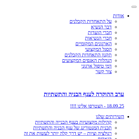
אודות
על התאחדות הקבלנים
דבר הנשיא
חברי הועדות
חברי הנשיאות
הארגונים המקומיים
הסגל המקצועי
תקנון התאחדות הקבלנים
הנהלות האגפים המקצועים
דמי טיפול ארגוני
צור קשר
ערב ההוקרה לענף הבניה והתשתיות
18.09.25 - הצטרפו אלינו !!!!
השירותים שלנו
קהילות מקצועיות בענף הבנייה והתשתיות
תכנית המנטורינג של ענף הבניה והתשתיות
רגולציה וציות – יש דרך קלה יותר לעשות את זה
בנארית