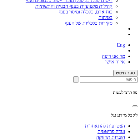
רישום קבלנים, קבלן מוכר ויישוב סכסוכים ענפי
קהילות מקצועיות בענף הבנייה והתשתיות
כוח אדם, כלכלה ומיסוי בענף
בטיחות
סקירות כלכליות של הענף
Eng
מה אני רוצה
איזור אישי
סגור חיפוש
מה תרצו לעשות
לקבל מידע על
הצטרפות להתאחדות
ועדה פריטטית
חוברות תחזוקה