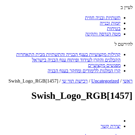
לעיין ב
תשתיות ובניה חוזית
יזמות ובנייה
בטיחות
מטה הנדסה ותקינה
להירשם ל
קהילות מקצועיות בענף הבנייה והתשתיות מבית התאחדות
הקבלנים והקרן לעידוד ופיתוח ענף הבניה בישראל
מפגשים מקצועיים
קרן המלגות ללימודים ומחקר בענף הבניה
ראשי
/
Uncategorized
/
רכישת תווי שי
/
Swish_Logo_RGB[1457]
Swish_Logo_RGB[1457]
יצירת קשר