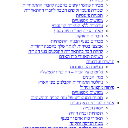
מכירת פיגומי זקיפים בהטבה לחברי ההתאחדות
שכירת פיגומי זקיפים הטבה לחברי ההתאחדות
תכניות פיננסיות
מפגשים מקצועיים
ערבויות ללא העמדת הון עצמי
מאגר הדירקטוריות של הענף
חוברות תחזוקה
מכרזים בענף הבניה והתשתיות
אמצעי בטיחות לאתר שלך בהטבה ייחודית
להיות חבר בהתאחדות הקבלנים בוני הארץ?
רשימת תאגידי כוח האדם
חדשות ועדכונים
חדשות ההתאחדות
נלחמים על הבית – התוכנית לממשלה
מגזין הבונים
ניוזלטר התאחדות הקבלנים בוני הארץ
פיתוח מקצועי וניהול
מפגשים מקצועיים
תכנית המנטורינג של ענף הבניה והתשתיות
אגפים ועדכונים מקצועיים
יזמות ובנייה
תשתיות ובניה חוזית
תאגידי כוח אדם זר בענף
מטה הנדסה ותקינה