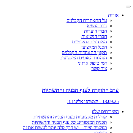
אודות
על התאחדות הקבלנים
דבר הנשיא
חברי הועדות
חברי הנשיאות
הארגונים המקומיים
הסגל המקצועי
תקנון התאחדות הקבלנים
הנהלות האגפים המקצועים
דמי טיפול ארגוני
צור קשר
ערב ההוקרה לענף הבניה והתשתיות
18.09.25 - הצטרפו אלינו !!!!
השירותים שלנו
קהילות מקצועיות בענף הבנייה והתשתיות
תכנית המנטורינג של ענף הבניה והתשתיות
רגולציה וציות – יש דרך קלה יותר לעשות את זה
בנארית