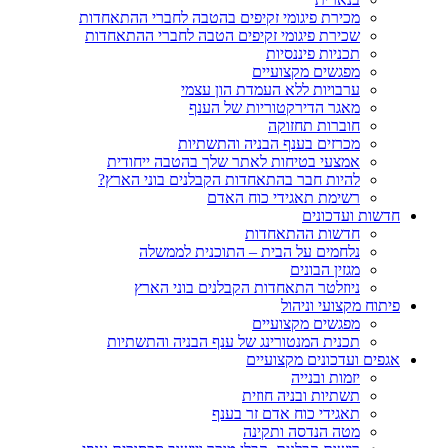
מכירת פיגומי זקיפים בהטבה לחברי ההתאחדות
שכירת פיגומי זקיפים הטבה לחברי ההתאחדות
תכניות פיננסיות
מפגשים מקצועיים
ערבויות ללא העמדת הון עצמי
מאגר הדירקטוריות של הענף
חוברות תחזוקה
מכרזים בענף הבניה והתשתיות
אמצעי בטיחות לאתר שלך בהטבה ייחודית
להיות חבר בהתאחדות הקבלנים בוני הארץ?
רשימת תאגידי כוח האדם
חדשות ועדכונים
חדשות ההתאחדות
נלחמים על הבית – התוכנית לממשלה
מגזין הבונים
ניוזלטר התאחדות הקבלנים בוני הארץ
פיתוח מקצועי וניהול
מפגשים מקצועיים
תכנית המנטורינג של ענף הבניה והתשתיות
אגפים ועדכונים מקצועיים
יזמות ובנייה
תשתיות ובניה חוזית
תאגידי כוח אדם זר בענף
מטה הנדסה ותקינה