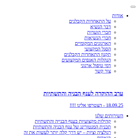
אודות
על התאחדות הקבלנים
דבר הנשיא
חברי הועדות
חברי הנשיאות
הארגונים המקומיים
הסגל המקצועי
תקנון התאחדות הקבלנים
הנהלות האגפים המקצועים
דמי טיפול ארגוני
צור קשר
ערב ההוקרה לענף הבניה והתשתיות
18.09.25 - הצטרפו אלינו !!!!
השירותים שלנו
קהילות מקצועיות בענף הבנייה והתשתיות
תכנית המנטורינג של ענף הבניה והתשתיות
רגולציה וציות – יש דרך קלה יותר לעשות את זה
בנארית