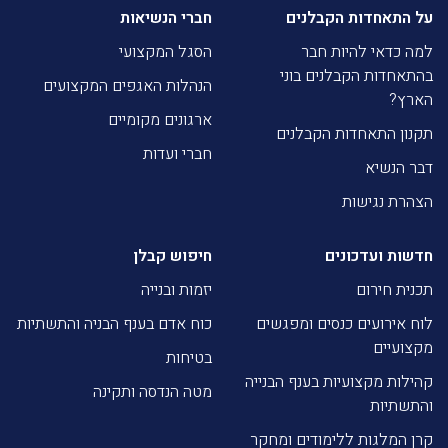
על התאחדות הקבלנים
חברי הנשיאות
למה כדאי להיות חבר
הסגל המקצועי
בהתאחדות הקבלנים בוני
הנהלות האגפים המקצועים
הארץ?
ארגונים מקומיים
תקנון התאחדות הקבלנים
חברי ועדות
דבר הנשיא
הצהרת נגישות
חדשות ועדכונים
חיפוש קבלן
תכנית חירום
יזמות ובנייה
לוח אירועים כנסים ומפגשים
כוח אדם בענף הבניה והתשתיות
מקצועיים
בטיחות
קהילות מקצועיות בענף הבנייה
מטה הנדסה ותקינה
והתשתיות
קרן המלגות ללימודים ומחקר