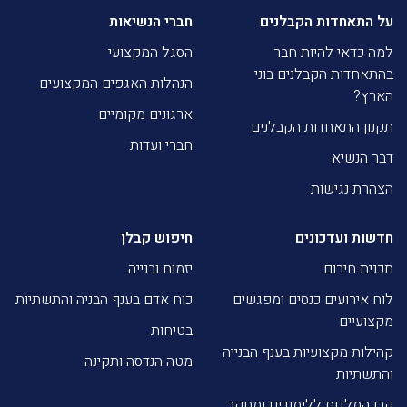
על התאחדות הקבלנים
חברי הנשיאות
למה כדאי להיות חבר
הסגל המקצועי
בהתאחדות הקבלנים בוני
הנהלות האגפים המקצועים
הארץ?
ארגונים מקומיים
תקנון התאחדות הקבלנים
חברי ועדות
דבר הנשיא
הצהרת נגישות
חדשות ועדכונים
חיפוש קבלן
תכנית חירום
יזמות ובנייה
לוח אירועים כנסים ומפגשים
כוח אדם בענף הבניה והתשתיות
מקצועיים
בטיחות
קהילות מקצועיות בענף הבנייה
מטה הנדסה ותקינה
והתשתיות
קרן המלגות ללימודים ומחקר