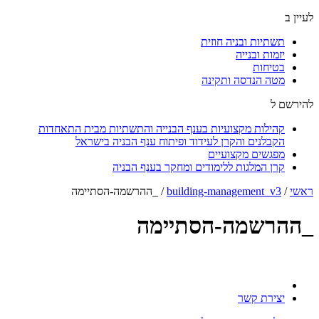
לעיין ב
תשתיות ובניה חוזית
יזמות ובנייה
בטיחות
מטה הנדסה ותקינה
להירשם ל
קהילות מקצועיות בענף הבנייה והתשתיות מבית התאחדות
הקבלנים והקרן לעידוד ופיתוח ענף הבניה בישראל
מפגשים מקצועיים
קרן המלגות ללימודים ומחקר בענף הבניה
ראשי
/
building-management_v3
/
_ההרשמה-הסתיימה
_ההרשמה-הסתיימה
יצירת קשר