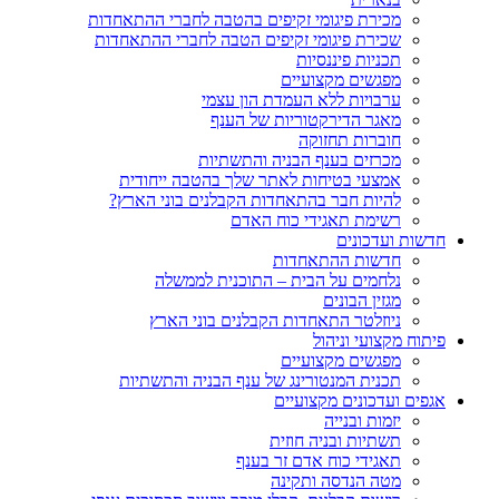
מכירת פיגומי זקיפים בהטבה לחברי ההתאחדות
שכירת פיגומי זקיפים הטבה לחברי ההתאחדות
תכניות פיננסיות
מפגשים מקצועיים
ערבויות ללא העמדת הון עצמי
מאגר הדירקטוריות של הענף
חוברות תחזוקה
מכרזים בענף הבניה והתשתיות
אמצעי בטיחות לאתר שלך בהטבה ייחודית
להיות חבר בהתאחדות הקבלנים בוני הארץ?
רשימת תאגידי כוח האדם
חדשות ועדכונים
חדשות ההתאחדות
נלחמים על הבית – התוכנית לממשלה
מגזין הבונים
ניוזלטר התאחדות הקבלנים בוני הארץ
פיתוח מקצועי וניהול
מפגשים מקצועיים
תכנית המנטורינג של ענף הבניה והתשתיות
אגפים ועדכונים מקצועיים
יזמות ובנייה
תשתיות ובניה חוזית
תאגידי כוח אדם זר בענף
מטה הנדסה ותקינה