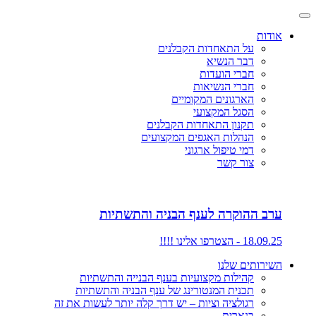
אודות
על התאחדות הקבלנים
דבר הנשיא
חברי הועדות
חברי הנשיאות
הארגונים המקומיים
הסגל המקצועי
תקנון התאחדות הקבלנים
הנהלות האגפים המקצועים
דמי טיפול ארגוני
צור קשר
ערב ההוקרה לענף הבניה והתשתיות
18.09.25 - הצטרפו אלינו !!!!
השירותים שלנו
קהילות מקצועיות בענף הבנייה והתשתיות
תכנית המנטורינג של ענף הבניה והתשתיות
רגולציה וציות – יש דרך קלה יותר לעשות את זה
בנארית