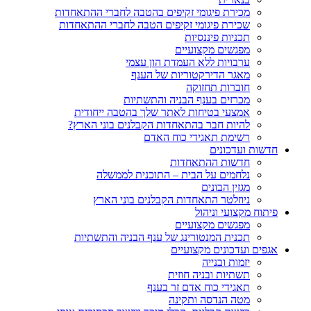
מכירת פיגומי זקיפים בהטבה לחברי ההתאחדות
שכירת פיגומי זקיפים הטבה לחברי ההתאחדות
תכניות פיננסיות
מפגשים מקצועיים
ערבויות ללא העמדת הון עצמי
מאגר הדירקטוריות של הענף
חוברות תחזוקה
מכרזים בענף הבניה והתשתיות
אמצעי בטיחות לאתר שלך בהטבה ייחודית
להיות חבר בהתאחדות הקבלנים בוני הארץ?
רשימת תאגידי כוח האדם
חדשות ועדכונים
חדשות ההתאחדות
נלחמים על הבית – התוכנית לממשלה
מגזין הבונים
ניוזלטר התאחדות הקבלנים בוני הארץ
פיתוח מקצועי וניהול
מפגשים מקצועיים
תכנית המנטורינג של ענף הבניה והתשתיות
אגפים ועדכונים מקצועיים
יזמות ובנייה
תשתיות ובניה חוזית
תאגידי כוח אדם זר בענף
מטה הנדסה ותקינה