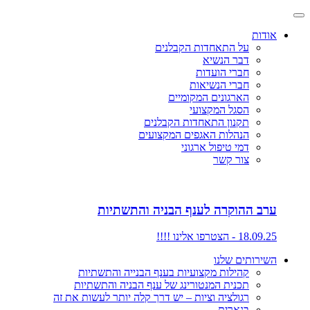
אודות
על התאחדות הקבלנים
דבר הנשיא
חברי הועדות
חברי הנשיאות
הארגונים המקומיים
הסגל המקצועי
תקנון התאחדות הקבלנים
הנהלות האגפים המקצועים
דמי טיפול ארגוני
צור קשר
ערב ההוקרה לענף הבניה והתשתיות
18.09.25 - הצטרפו אלינו !!!!
השירותים שלנו
קהילות מקצועיות בענף הבנייה והתשתיות
תכנית המנטורינג של ענף הבניה והתשתיות
רגולציה וציות – יש דרך קלה יותר לעשות את זה
בנארית