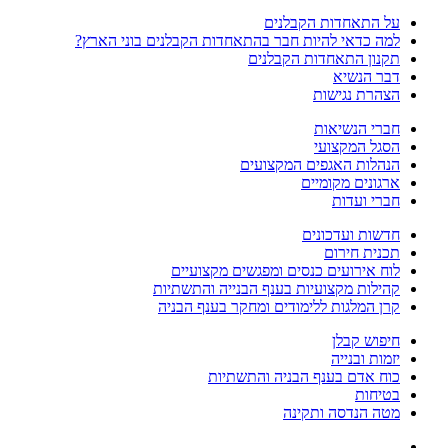
על התאחדות הקבלנים
למה כדאי להיות חבר בהתאחדות הקבלנים בוני הארץ?
תקנון התאחדות הקבלנים
דבר הנשיא
הצהרת נגישות
חברי הנשיאות
הסגל המקצועי
הנהלות האגפים המקצועים
ארגונים מקומיים
חברי ועדות
חדשות ועדכונים
תכנית חירום
לוח אירועים כנסים ומפגשים מקצועיים
קהילות מקצועיות בענף הבנייה והתשתיות
קרן המלגות ללימודים ומחקר בענף הבניה
חיפוש קבלן
יזמות ובנייה
כוח אדם בענף הבניה והתשתיות
בטיחות
מטה הנדסה ותקינה