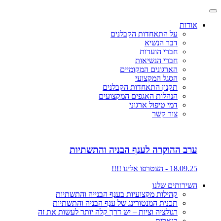
אודות
על התאחדות הקבלנים
דבר הנשיא
חברי הועדות
חברי הנשיאות
הארגונים המקומיים
הסגל המקצועי
תקנון התאחדות הקבלנים
הנהלות האגפים המקצועים
דמי טיפול ארגוני
צור קשר
ערב ההוקרה לענף הבניה והתשתיות
18.09.25 - הצטרפו אלינו !!!!
השירותים שלנו
קהילות מקצועיות בענף הבנייה והתשתיות
תכנית המנטורינג של ענף הבניה והתשתיות
רגולציה וציות – יש דרך קלה יותר לעשות את זה
בנארית