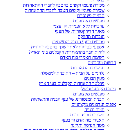
מכירת פיגומי זקיפים בהטבה לחברי ההתאחדות
שכירת פיגומי זקיפים הטבה לחברי ההתאחדות
תכניות פיננסיות
מפגשים מקצועיים
ערבויות ללא העמדת הון עצמי
מאגר הדירקטוריות של הענף
חוברות תחזוקה
מכרזים בענף הבניה והתשתיות
אמצעי בטיחות לאתר שלך בהטבה ייחודית
להיות חבר בהתאחדות הקבלנים בוני הארץ?
רשימת תאגידי כוח האדם
חדשות ועדכונים
חדשות ההתאחדות
נלחמים על הבית – התוכנית לממשלה
מגזין הבונים
ניוזלטר התאחדות הקבלנים בוני הארץ
פיתוח מקצועי וניהול
מפגשים מקצועיים
תכנית המנטורינג של ענף הבניה והתשתיות
אגפים ועדכונים מקצועיים
יזמות ובנייה
תשתיות ובניה חוזית
תאגידי כוח אדם זר בענף
מטה הנדסה ותקינה