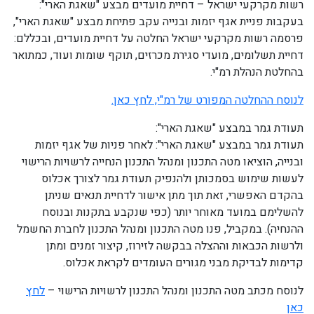
רשות מקרקעי ישראל – דחיית מועדים מבצע "שאגת הארי":
בעקבות פניית אגף יזמות ובנייה עקב פתיחת מבצע "שאגת הארי",
פרסמה רשות מקרקעי ישראל החלטה על דחיית מועדים, ובכללם:
דחיית תשלומים, מועדי סגירת מכרזים, תוקף שומות ועוד, כמתואר
בהחלטת הנהלת רמ"י.
לנוסח ההחלטה המפורט של רמ"י, לחץ כאן.
תעודת גמר במבצע "שאגת הארי":
תעודת גמר במבצע "שאגת הארי": לאחר פניות של אגף יזמות
ובנייה, הוציאו מטה התכנון ומנהל התכנון הנחייה לרשויות הרישוי
לעשות שימוש בסמכותן ולהנפיק תעודת גמר לצורך אכלוס
בהקדם האפשרי, זאת תוך מתן אישור לדחיית תנאים שניתן
להשלימם במועד מאוחר יותר (כפי שנקבע בתקנות ובנוסח
ההנחיה). במקביל, פנו מטה התכנון ומנהל התכנון לחברת החשמל
ולרשות הכבאות וההצלה בבקשה לזירוז, קיצור זמנים ומתן
קדימות לבדיקת מבני מגורים העומדים לקראת אכלוס.
לנוסח מכתב מטה התכנון ומנהל התכנון לרשויות הרישוי –
לחץ
כאן