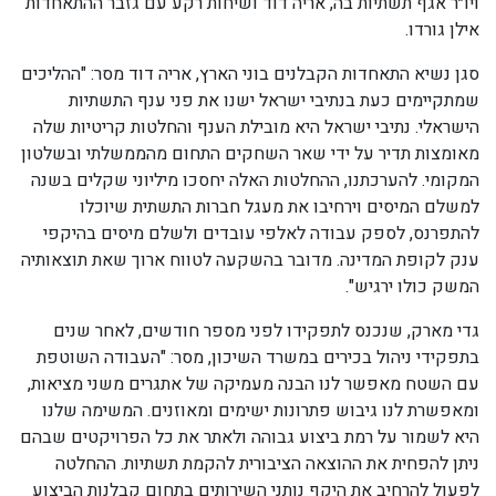
ויו״ר אגף תשתיות בה, אריה דוד ושיחות רקע עם גזבר ההתאחדות
אילן גורדו.
סגן נשיא התאחדות הקבלנים בוני הארץ, אריה דוד מסר: "ההליכים
שמתקיימים כעת בנתיבי ישראל ישנו את פני ענף התשתיות
הישראלי. נתיבי ישראל היא מובילת הענף והחלטות קריטיות שלה
מאומצות תדיר על ידי שאר השחקים התחום מהממשלתי ובשלטון
המקומי. להערכתנו, ההחלטות האלה יחסכו מיליוני שקלים בשנה
למשלם המיסים וירחיבו את מעגל חברות התשתית שיוכלו
להתפרנס, לספק עבודה לאלפי עובדים ולשלם מיסים בהיקפי
ענק לקופת המדינה. מדובר בהשקעה לטווח ארוך שאת תוצאותיה
המשק כולו ירגיש".
גדי מארק, שנכנס לתפקידו לפני מספר חודשים, לאחר שנים
בתפקידי ניהול בכירים במשרד השיכון, מסר: "העבודה השוטפת
עם השטח מאפשר לנו הבנה מעמיקה של אתגרים משני מציאות,
ומאפשרת לנו גיבוש פתרונות ישימים ומאוזנים. המשימה שלנו
היא לשמור על רמת ביצוע גבוהה ולאתר את כל הפרויקטים שבהם
ניתן להפחית את ההוצאה הציבורית להקמת תשתיות. ההחלטה
לפעול להרחיב את היקף נותני השירותים בתחום קבלנות הביצוע