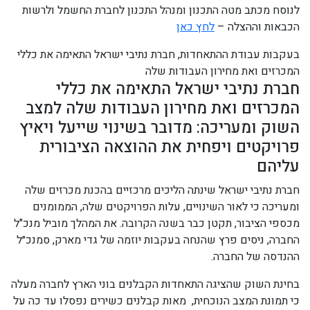
לנוסח מכתב מטה התכנון ומנהל התכנון לחברת החשמל ולרשות
הכבאות וההצלה –
לחץ כאן
בעקבות עבודת ההתאחדות, חברת נתיבי ישראל התאימה את כללי
המכרזים ואת מחירון העבודות שלה
חברת נתיבי ישראל התאימה את כללי
המכרזים ואת מחירון העבודות שלה למצב
השוק ומעריכה: מדובר בשינוי שייעל ויאיץ
פרויקטים ויפחית את ההוצאה הציבורית
עליהם
חברת נתיבי ישראל שינתה הליכים מרכזיים בהכנת מכרזים שלה
ומעריכה כי לאור השינויים, עלות הפרויקטים שלה, הממומנים
מכספי הציבור, תקטן כבר בשנה הקרובה. את המהלך מוביל מנכ"ל
החברה, ניסים פרץ שהנחה בעקבות יוזמה של גדי מארק, סמנכ״ל
ההנדסה של החברה.
בחינת השוק שהציגה התאחדות הקבלנים בוני הארץ לחברה מעלה
כי תמונת המצב הנוכחית, מאות קבלנים כשירים נפסלו עד כה על