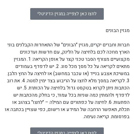
לחצו כאן לצפייה במגזין הדיגיטלי
מגזין הבונים
חברות וחברים יקרים, מגזין "הבונים" של התאחדות הקבלנים בוני
הארץ מחכה לכם בלחיצה על הלינק, עם חדשות ועדכונים
מקצועיים מצורף הסבר טכני קצר על אופן הקריאה: 1.⁠ ⁠המגזין
מתאים לקריאה על כל מסך מכל סוג. 2.⁠ ⁠יש לדפדף בעמודים
במשיכת אצבע בנייד (או עכבר במחשב) או לחיצה על החץ הלבן.
3.⁠ ⁠לקריאה במסך מלא לחצו על הריבוע בצד ימין למטה. 4.⁠ ⁠את רוב
הכתבות ניתן לקרוא בטקסט גדול בלחיצה על הכותרת. 5.⁠ ⁠יש
לדפדף ולהמתין כמה שניות בכל עמוד, כי בחלק מהכתבות יש
הפתעות. 6.⁠ ⁠לחיצה על כפתורים עם המילה – "לחצו" בצהוב או
תכלת, תאפשר הרחבה של המידע או רישום, כפי שצויין בכתבה או
בפרסומת. קריאה נעימה.
לחצו כאן לצפייה במגזין הדיגיטלי