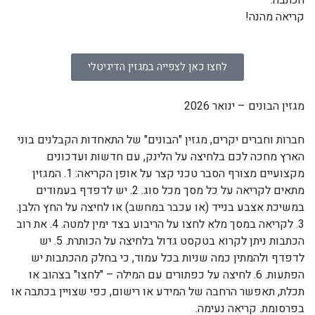
הכתבה.
קריאה מהנה!
לחצו כאן לצפייה במגזין הדיגיטלי
מגזין הבונים – ינואר 2026
חברות וחברים יקרים, מגזין "הבונים" של התאחדות הקבלנים בוני
הארץ מחכה לכם בלחיצה על הלינק, עם חדשות ועדכונים
מקצועיים מצורף הסבר טכני קצר על אופן הקריאה: 1.⁠ ⁠המגזין
מתאים לקריאה על כל מסך מכל סוג. 2.⁠ ⁠יש לדפדף בעמודים
במשיכת אצבע בנייד (או עכבר במחשב) או לחיצה על החץ הלבן.
3.⁠ ⁠לקריאה במסך מלא לחצו על הריבוע בצד ימין למטה. 4.⁠ ⁠את רוב
הכתבות ניתן לקרוא בטקסט גדול בלחיצה על הכותרת. 5.⁠ ⁠יש
לדפדף ולהמתין כמה שניות בכל עמוד, כי בחלק מהכתבות יש
הפתעות. 6.⁠ ⁠לחיצה על כפתורים עם המילה – "לחצו" בצהוב או
תכלת, תאפשר הרחבה של המידע או רישום, כפי שצויין בכתבה או
בפרסומת. קריאה נעימה.