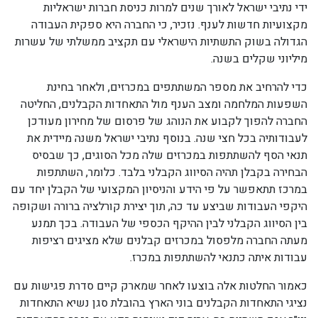
ידי נתיבי ישראל לאורך שנים למרות כניסת חברות ישראליות
מקצועיות חדשות לענף. נזכיר, כי החברה היא ספקית העבודה
הגדולה בשוק התשתיות הישראלי עם תקציב ממשלתי של עשרות
מיליוני שקלים בשנה.
כדי להרחיב את מספר המשתתפים במכרזים, ולאחר בחינת
השפעות המלחמה ומצב הענף מול התאחדות הקבלנים, החליטה
החברה להפוך לקבוע את הנוהג של פרסום של מחירון מעודכן
לעבודותיה בכל חצי שנה. בנוסף נתיבי ישראל משנה מיידית את
תנאי הסף להשתתפות במכרזים שלה מכל הסוגים, כך שבסיס
הבחירה בקבלן תהיה הסיווג הקבלני בלבד. כלומר, השתתפות
במרכז תתאפשר על פי הידע והניסיון המקצועי של הקבלן יחד עם
היקפי העבודות שביצע עד כה, תוך יצירת קורלציה ברורה ושקופה
בין הסיווג הקבלני לבין ההיקף הכספי של העבודה. בכך תמנע
מעתה החברה מלפסול במכרזים קבלנים שלא מציגים רציפות
עבודות איתה כתנאי להשתתפות במכרז.
כאמור החלטות אלה בוצעו לאחר שמארק קיים סדרת פגישות עם
נציגי התאחדות הקבלנים בוני הארץ בהובלת סגן נשיא התאחדות